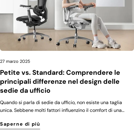
27 marzo 2025
Petite vs. Standard: Comprendere le
principali differenze nel design delle
sedie da ufficio
Quando si parla di sedie da ufficio, non esiste una taglia
unica. Sebbene molti fattori influenzino il comfort di una
sedia da ufficio, la corporatura gioca un ruolo cruciale. Per
Saperne di più
questo motivo, i produttori hanno progettato diversi tipi di
sedie da ufficio per adattarsi a varie corporature, inclusi