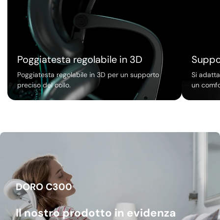
Poggiatesta regolabile in 3D
Suppo
Poggiatesta regolabile in 3D per un supporto
Si adatt
preciso del collo.
un comfo
DORO C300
Il nostro prodotto in evidenza