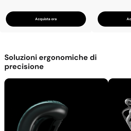
Acquista ora
Ac
Soluzioni ergonomiche di
precisione