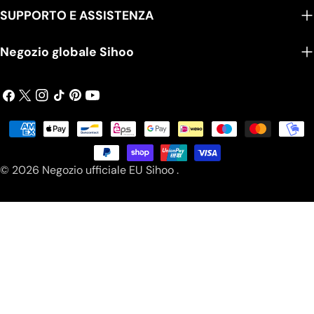
SUPPORTO E ASSISTENZA
Negozio globale Sihoo
Facebook
X
Instagram
Tic
Pinterest
Comunicato
(Twitter)
toc
Modalità
di
pagamento
© 2026
Negozio ufficiale EU Sihoo
.