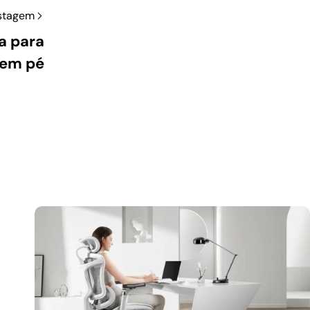
stagem
a para
 em pé