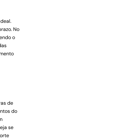
deal.
prazo. No
cendo o
das
amento
ras de
entos do
gn
eja se
orte