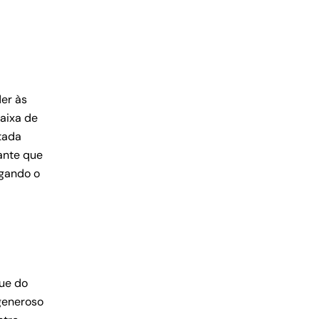
er às
aixa de
stada
ante que
igando o
ue do
generoso