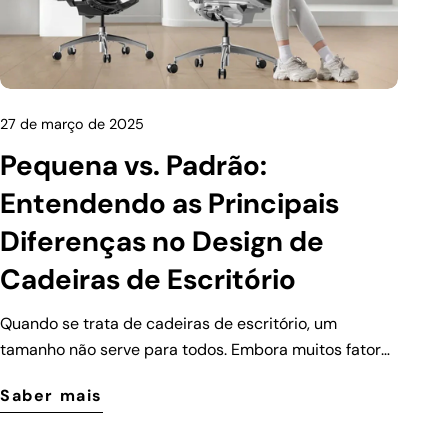
27 de março de 2025
Pequena vs. Padrão:
Entendendo as Principais
Diferenças no Design de
Cadeiras de Escritório
Quando se trata de cadeiras de escritório, um
tamanho não serve para todos. Embora muitos fatores
influenciem o conforto de uma cadeira de escritório, o
Saber mais
tamanho do corpo desempenha um papel crucial. É
por isso que os fabricantes projetaram diferentes