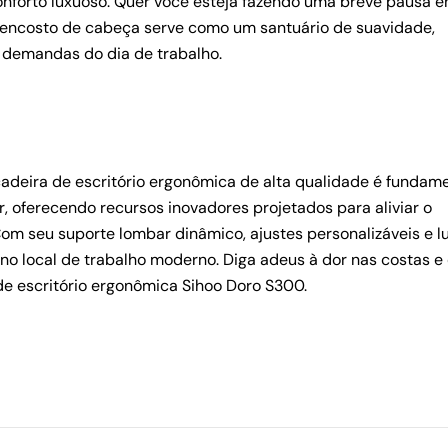
nforto luxuoso. Quer você esteja fazendo uma breve pausa e
 encosto de cabeça serve como um santuário de suavidade,
 demandas do dia de trabalho.
Compartilhe este artigo
cópia de
cadeira de escritório ergonômica de alta qualidade é fundame
oferecendo recursos inovadores projetados para aliviar o
om seu suporte lombar dinâmico, ajustes personalizáveis ​​e 
no local de trabalho moderno. Diga adeus à dor nas costas e 
e escritório ergonômica Sihoo Doro S300.