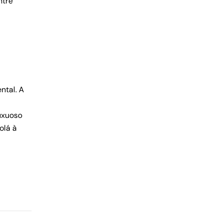
ntre
ntal. A
luxuoso
olá à