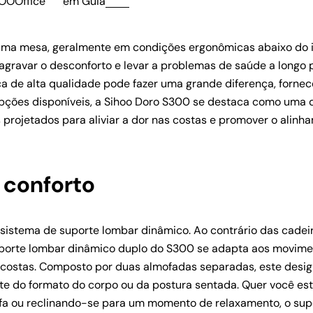
OOOffice
em
Guia
uma mesa, geralmente em condições ergonômicas abaixo do i
agravar o desconforto e levar a problemas de saúde a longo 
ca de alta qualidade pode fazer uma grande diferença, forne
 opções disponíveis, a Sihoo Doro S300 se destaca como uma 
 projetados para aliviar a dor nas costas e promover o alinh
 conforto
sistema de suporte lombar dinâmico. Ao contrário das cadei
 suporte lombar dinâmico duplo do S300 se adapta aos movim
as costas. Composto por duas almofadas separadas, este desi
e do formato do corpo ou da postura sentada. Quer você est
efa ou reclinando-se para um momento de relaxamento, o sup