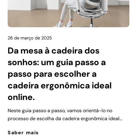
26 de março de 2025
Da mesa à cadeira dos
sonhos: um guia passo a
passo para escolher a
cadeira ergonômica ideal
online.
Neste guia passo a passo, vamos orientá-lo no
processo de escolha da cadeira ergonômica ideal
online, desde a compreensão das principais
Saber mais
características até a realização de uma compra