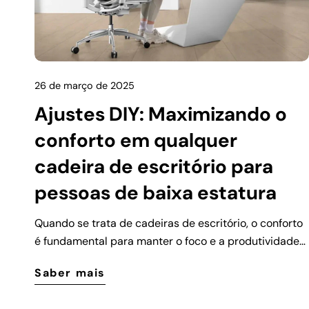
26 de março de 2025
Ajustes DIY: Maximizando o
conforto em qualquer
cadeira de escritório para
pessoas de baixa estatura
Quando se trata de cadeiras de escritório, o conforto
é fundamental para manter o foco e a produtividade
ao longo do dia de trabalho. No entanto, para pessoas
Saber mais
de estatura baixa ou com estrutura corporal menor, a
cadeira de escritório padrão pode não ser tão